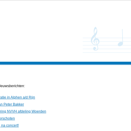
nieuwsberichten:
tie in Alphen a/d Rijn
an Peter Bakker
ering NVVH afdeling Woerden
oorschoten
 na concert!