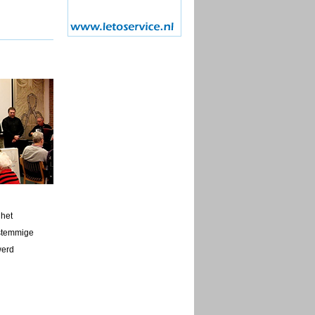
 het
 stemmige
werd