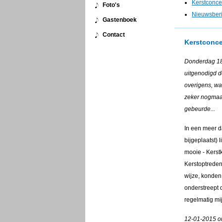
Kerstconc
Foto's
Nieuwsberi
Gastenboek
Contact
Kerstconc
Donderdag 18
uitgenodigd d
overigens, wa
zeker nogmaa
gebeurde...
In een meer d
bijgeplaatst)
mooie - Kerst
Kerstoptreden
wijze, konden
onderstreept 
regelmatig mi
12-01-2015 o