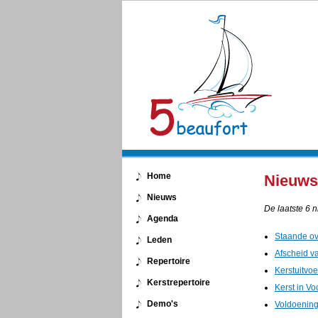
Home
Nieuws
Nieuws
De laatste 6 
Agenda
Staande ova
Leden
Afscheid v
Repertoire
Kerstuitvo
Kerstrepertoire
Kerst in V
Demo's
Voldoening