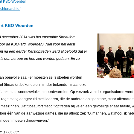
ert KBO Woerden
chtenarchief
ert KBO Woerden
 december 2014 was het ensemble 5beaufort
oor de KBO (afd. Woerden). Niet voor het eerst
nt na een eerder Kerstoptreden werd al beloofd dat er
ls een beroep op hen zou worden gedaan. En zo
an bomvolle zaal (er moesten zelfs stoelen worden
 liet 5beaufort bekende en minder bekende - maar o zo
klanken als sneeuwvlokken neerdwarrelen. Op verzoek van de organisatoren werd
 regelmatig aangevuld met liederen, die de ouderen op spontane, maar uiteraard
 meezingen. Dat 5beaufort met dit optreden bij velen een gevoelige snaar raakte, 
door één van de aanwezige dames, die na afloop zei:
O, mannen, wat mooi, ik heb
jn ogen moeten droogwrijven.
m 17:06 uur.